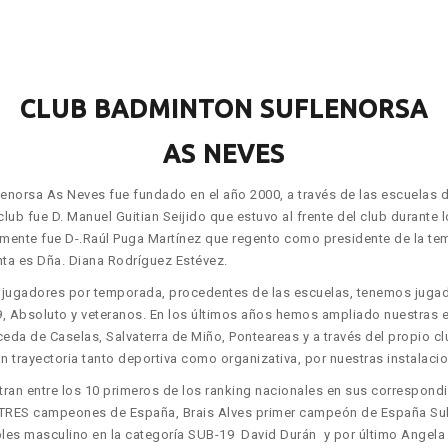
CLUB BADMINTON SUFLENORSA
AS NEVES
enorsa As Neves fue fundado en el año 2000, a través de las escuelas d
club fue D. Manuel Guitian Seijido que estuvo al frente del club durante
rmente fue D-.Raúl Puga Martínez que regento como presidente de la te
nta es Dña. Diana Rodríguez Estévez.
jugadores por temporada, procedentes de las escuelas, tenemos jugado
, Absoluto y veteranos. En los últimos años hemos ampliado nuestras 
eda de Caselas, Salvaterra de Miño, Ponteareas y a través del propio c
an trayectoria tanto deportiva como organizativa, por nuestras instala
tran entre los 10 primeros de los ranking nacionales en sus correspond
TRES campeones de España, Brais Alves primer campeón de España Sub-
es masculino en la categoría SUB-19 David Durán y por último Angel