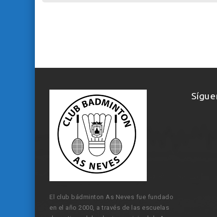
Sígue
El club bádminton As Neves fue fundado
en el año 2000, a través de las escuelas