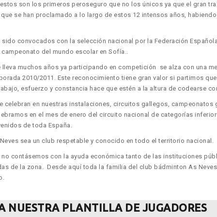
 estos son los primeros pero
seguro que no los únicos ya que el gran tr
ue se han proclamado a lo largo de estos 12 intensos años, habiendo
 sido convocados con la selección nacional por la Federación Española
el campeonato del mundo escolar en Sofía..
e lleva muchos años ya participando en competición se alza con una me
emporada 2010/2011. Este reconocimiento tiene gran valor si partimos 
rabajo, esfuerzo y constancia hace que estén a la altura de codearse c
celebran en nuestras instalaciones, circuitos gallegos, campeonatos gal
ebramos en el mes de enero del circuito nacional de categorías inferiore
venidos de toda España.
Neves sea un club respetable y conocido en todo el territorio nacional.
i no contásemos con la ayuda económica tanto de las instituciones públ
as de la zona. Desde aquí toda la familia del club bádminton As Neves
o.
A NUESTRA PLANTILLA DE JUGADORES